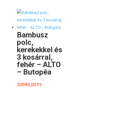
Bambusz
polc,
kerekekkel és
3 kosárral,
fehér – ALTO
– Butopêa
20990,00
Ft