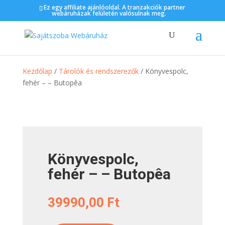
Ez egy affiliate ajánlóoldal. A tranzakciók partner
webáruházak felületén valósulnak meg.
Kezdőlap
/
Tárolók és rendszerezők
/ Könyvespolc,
fehér – – Butopêa
Könyvespolc,
fehér – – Butopêa
39990,00
Ft