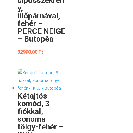
cipősszekrén
y,
ülőpárnával,
fehér –
PERCE NEIGE
– Butopêa
32990,00
Ft
Kétajtós
komód, 3
fiókkal,
sonoma
tölgy-fehér –