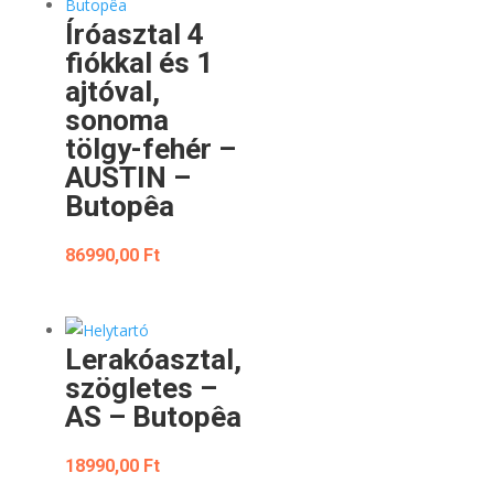
Íróasztal 4
fiókkal és 1
ajtóval,
sonoma
tölgy-fehér –
AUSTIN –
Butopêa
86990,00
Ft
Lerakóasztal,
szögletes –
AS – Butopêa
18990,00
Ft