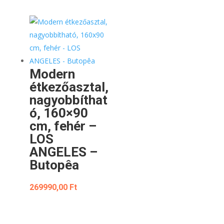
Modern
étkezőasztal,
nagyobbíthat
ó, 160×90
cm, fehér –
LOS
ANGELES –
Butopêa
269990,00
Ft