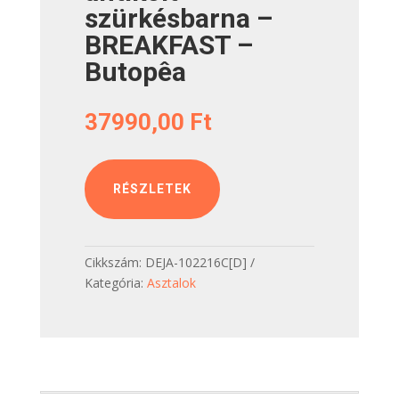
szürkésbarna –
BREAKFAST –
Butopêa
37990,00
Ft
RÉSZLETEK
Cikkszám:
DEJA-102216C[D]
Kategória:
Asztalok