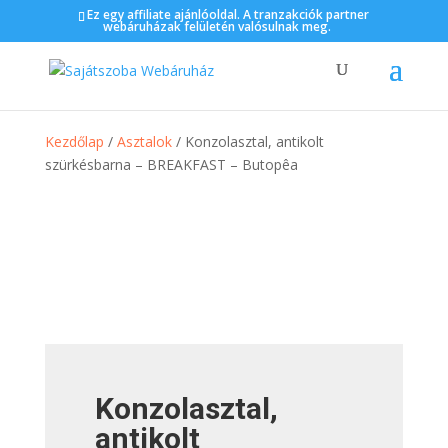
Ez egy affiliate ajánlóoldal. A tranzakciók partner
webáruházak felületén valósulnak meg.
Kezdőlap
/
Asztalok
/ Konzolasztal, antikolt
szürkésbarna – BREAKFAST – Butopêa
Konzolasztal,
antikolt