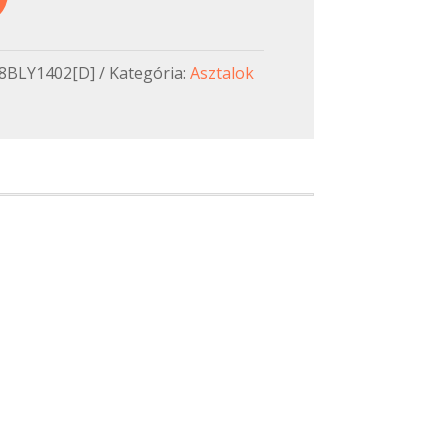
8BLY1402[D]
Kategória:
Asztalok