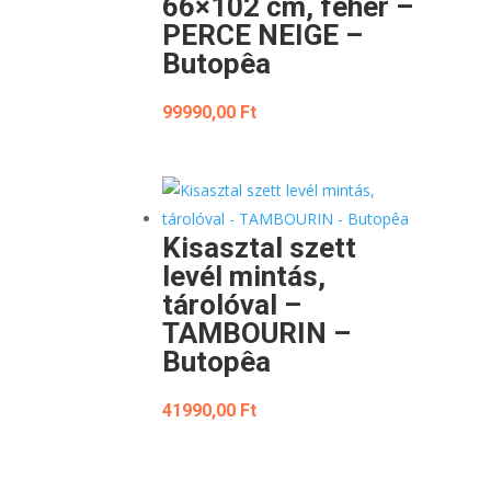
66×102 cm, fehér –
PERCE NEIGE –
Butopêa
99990,00
Ft
Kisasztal szett
levél mintás,
tárolóval –
TAMBOURIN –
Butopêa
41990,00
Ft