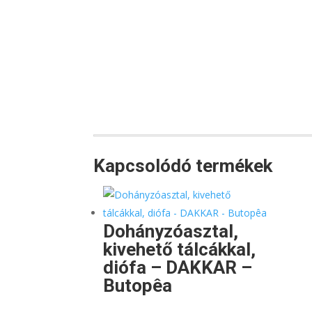
Kapcsolódó termékek
Dohányzóasztal,
kivehető tálcákkal,
diófa – DAKKAR –
Butopêa