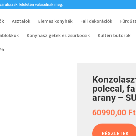
webáruházak felületén valósulnak meg.
ók
Asztalok
Elemes konyhák
Fali dekorációk
Fürdős
ablokkok
Konyhaszigetek és zsúrkocsik
Kültéri bútorok
éb
résszel, polccal, fa – fém, fehér – arany – SUGROB – Butopê
Konzolaszt
polccal, f
arany – S
60990,00
Ft
RÉSZLETEK