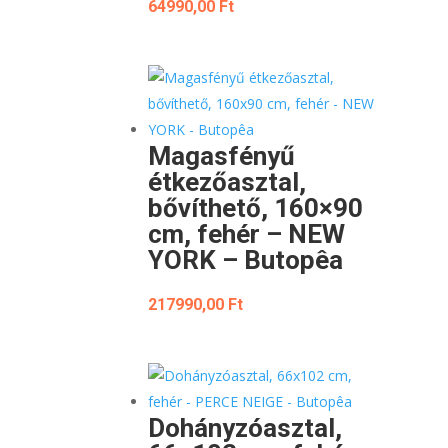
64990,00
Ft
Magasfényű
étkezőasztal,
bővíthető, 160×90
cm, fehér – NEW
YORK – Butopêa
217990,00
Ft
Dohányzóasztal,