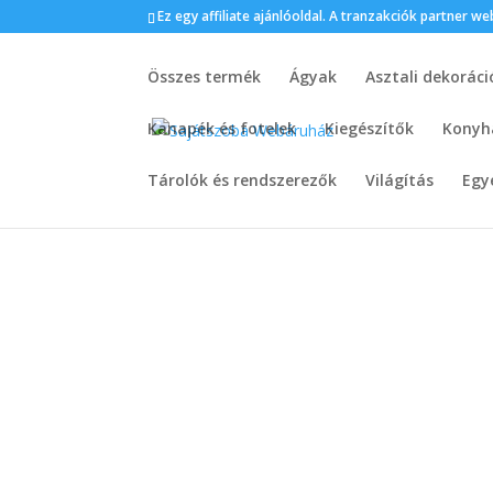
Ez egy affiliate ajánlóoldal. A tranzakciók partner 
Összes termék
Ágyak
Asztali dekoráci
Kanapék és fotelek
Kiegészítők
Konyh
Tárolók és rendszerezők
Világítás
Egy
Kezdőlap
/
Asztalok
/ Konzolasztal, tároló