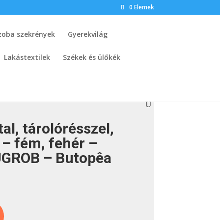
0 Elemek
zoba szekrények
Gyerekvilág
Lakástextilek
Székek és ülőkék
a
al, tárolórésszel,
a – fém, fehér –
UGROB – Butopêa