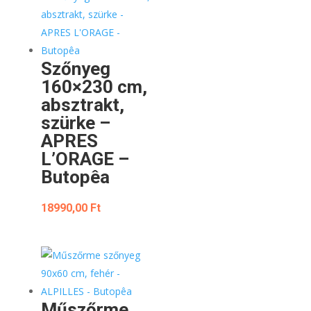
Szőnyeg
160×230 cm,
absztrakt,
szürke –
APRES
L’ORAGE –
Butopêa
18990,00
Ft
Műszőrme