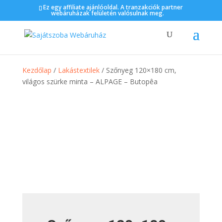
Ez egy affiliate ajánlóoldal. A tranzakciók partner
webáruházak felületén valósulnak meg.
Kezdőlap
/
Lakástextilek
/ Szőnyeg 120×180 cm,
világos szürke minta – ALPAGE – Butopêa