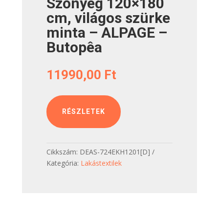
Szőnyeg 120×180
cm, világos szürke
minta – ALPAGE –
Butopêa
11990,00
Ft
RÉSZLETEK
Cikkszám:
DEAS-724EKH1201[D]
Kategória:
Lakástextilek