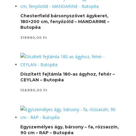
Chesterfield bársonyszövet ágykeret,
180×200 cm, fenyőzöld – MANDARINE –
Butopêa
319990,00
Ft
Díszített fejtámla 180-as ágyhoz, fehér –
CEYLAN – Butopêa
106990,00
Ft
Egyszemélyes ágy, bársony – fa, rózsaszín,
90 cm – RAP – Butopêa