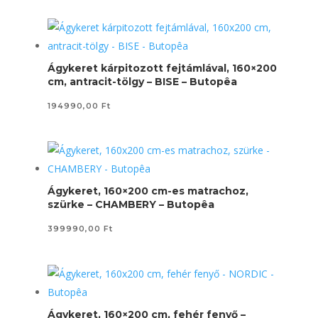
Ágykeret kárpitozott fejtámlával, 160×200
cm, antracit-tölgy – BISE – Butopêa
194990,00
Ft
Ágykeret, 160×200 cm-es matrachoz,
szürke – CHAMBERY – Butopêa
399990,00
Ft
Ágykeret, 160×200 cm, fehér fenyő –