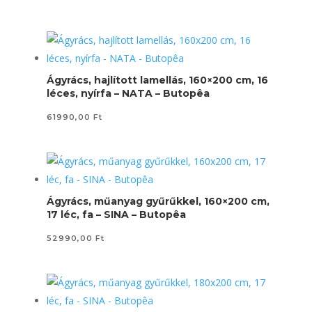
Ágyrács, hajlított lamellás, 160×200 cm, 16
léces, nyírfa – NATA – Butopêa
61990,00
Ft
Ágyrács, műanyag gyűrűkkel, 160×200 cm,
17 léc, fa – SINA – Butopêa
52990,00
Ft