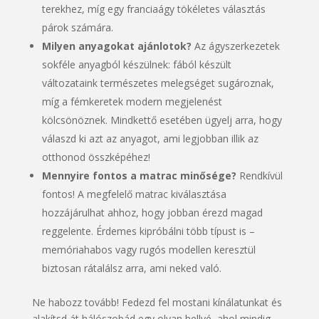
terekhez, míg egy franciaágy tökéletes választás
párok számára.
Milyen anyagokat ajánlotok?
Az ágyszerkezetek
sokféle anyagból készülnek: fából készült
változataink természetes melegséget sugároznak,
míg a fémkeretek modern megjelenést
kölcsönöznek. Mindkettő esetében ügyelj arra, hogy
válaszd ki azt az anyagot, ami legjobban illik az
otthonod összképéhez!
Mennyire fontos a matrac minősége?
Rendkívül
fontos! A megfelelő matrac kiválasztása
hozzájárulhat ahhoz, hogy jobban érezd magad
reggelente. Érdemes kipróbálni több típust is –
memóriahabos vagy rugós modellen keresztül
biztosan rátalálsz arra, ami neked való.
Ne habozz tovább! Fedezd fel mostani kínálatunkat és
alakítsd át hálószobád egy olyan hellyé, ahol mindig