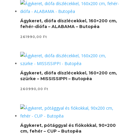
Ágykeret, diófa díszlécekkel, 160×200 cm,
fehér-diófa – ALABAMA – Butopêa
261990,00
Ft
Ágykeret, diófa díszlécekkel, 160×200 cm,
szürke – MISSISSIPPI – Butopêa
260990,00
Ft
Ágykeret, pótággyal és fiókokkal, 90×200
cm, fehér – CUP – Butopêa