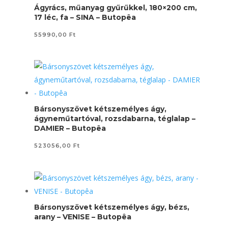
Ágyrács, műanyag gyűrűkkel, 180×200 cm,
17 léc, fa – SINA – Butopêa
55990,00
Ft
Bársonyszövet kétszemélyes ágy,
ágyneműtartóval, rozsdabarna, téglalap –
DAMIER – Butopêa
523056,00
Ft
Bársonyszövet kétszemélyes ágy, bézs,
arany – VENISE – Butopêa