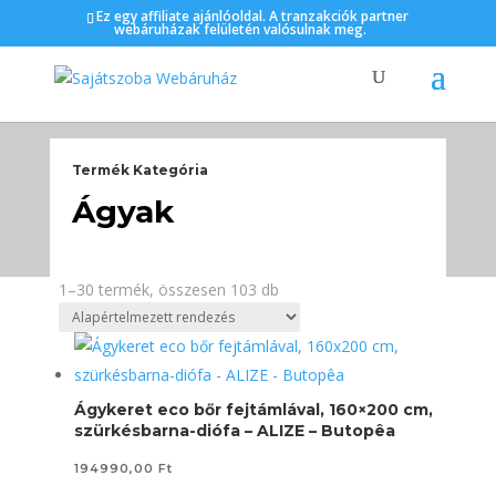
Ez egy affiliate ajánlóoldal. A tranzakciók partner
webáruházak felületén valósulnak meg.
Termék Kategória
Ágyak
1–30 termék, összesen 103 db
Ágykeret eco bőr fejtámlával, 160×200 cm,
szürkésbarna-diófa – ALIZE – Butopêa
194990,00
Ft