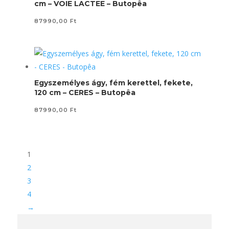
cm – VOIE LACTEE – Butopêa
87990,00
Ft
Egyszemélyes ágy, fém kerettel, fekete,
120 cm – CERES – Butopêa
87990,00
Ft
1
2
3
4
→