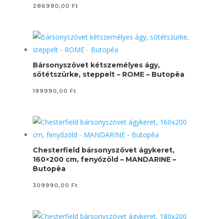
286990,00
Ft
Bársonyszövet kétszemélyes ágy,
sötétszürke, steppelt – ROME – Butopêa
199990,00
Ft
Chesterfield bársonyszövet ágykeret,
160×200 cm, fenyőzöld – MANDARINE –
Butopêa
309990,00
Ft